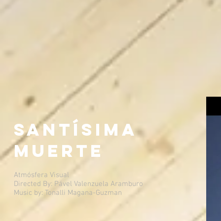
Santísima
Muerte
Atmósfera Visual
Directed By: Pável Valenzuela Aramburo
Music by: Tonalli Magana-Guzman